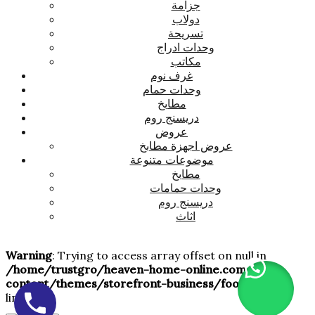
جزامة
دولاب
تسريحة
وحدات ادراج
مكاتب
غرف نوم
وحدات حمام
مطابخ
دريسنج روم
عروض
عروض اجهزة مطابخ
موضوعات متنوعة
مطابخ
وحدات حمامات
دريسنج روم
اثاث
Warning
: Trying to access array offset on null in
/home/trustgro/heaven-home-online.com/wp-
content/themes/storefront-business/footer.php
on
line
114