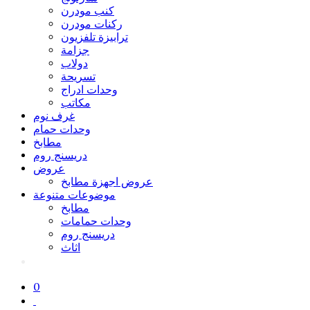
كنب مودرن
ركنات مودرن
ترابيزة تلفزيون
جزامة
دولاب
تسريحة
وحدات ادراج
مكاتب
غرف نوم
وحدات حمام
مطابخ
دريسنج روم
عروض
عروض اجهزة مطابخ
موضوعات متنوعة
مطابخ
وحدات حمامات
دريسنج روم
اثاث
0