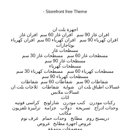
- Storefront free Theme
اجهزة بلت ان
افران غاز 90 سم
افران غاز 60 سم
افران غاز
افران كهرباء 90 سم
افران كهرباء 60 سم
افران كهرباء
بوتاجازات
مسطحات غاز
مسطحات غاز 60 سم
مسطحات غاز 30 سم
مسطحات غاز 90 سم
مسطحات كهرباء
مسطحات كهرباء 60 سم
مسطحات كهرباء 30 سم
مسطحات كهرباء 90 سم
شفاطات 90 سم
شفاطات 60 سم
شفاطات
غسالات اطباق بلت ان
شواية
شفاطات
ثلاجات بلت ان
غسالات ملابس
اثاث
ركنات مودرن
كنب مودرن
شازلونج
كراسى فوتيه
وحدات ادراج
تسريحة
دولاب
جزامة
ترابيزة تلفزيون
مكاتب
دريسنج روم
مطابخ
وحدات حمام
غرف نوم
عروض اجهزة مطابخ
عروض
موضوعات متنوعة