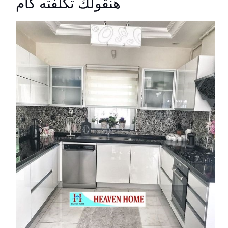
هنقولك تكلفته كام