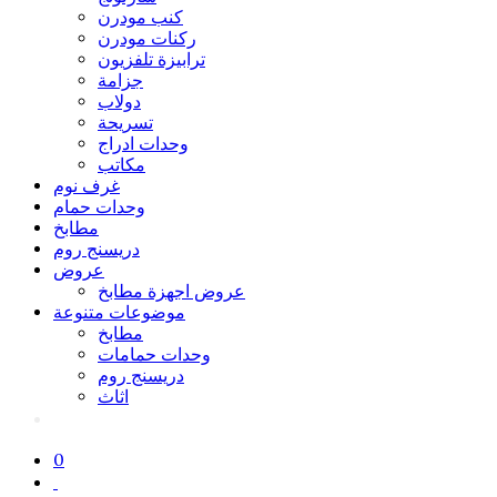
كنب مودرن
ركنات مودرن
ترابيزة تلفزيون
جزامة
دولاب
تسريحة
وحدات ادراج
مكاتب
غرف نوم
وحدات حمام
مطابخ
دريسنج روم
عروض
عروض اجهزة مطابخ
موضوعات متنوعة
مطابخ
وحدات حمامات
دريسنج روم
اثاث
0