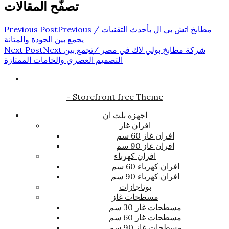
تصفّح المقالات
مطابخ اتش بي ال بأحدث التقنيات /
Previous
Previous Post
يجمع بين الجودة والمتانة
شركة مطابخ بولي لاك في مصر /تجمع بين
Next
Next Post
التصميم العصري والخامات الممتازة
- Storefront free Theme
اجهزة بلت ان
افران غاز
افران غاز 60 سم
افران غاز 90 سم
افران كهرباء
افران كهرباء 60 سم
افران كهرباء 90 سم
بوتاجازات
مسطحات غاز
مسطحات غاز 30 سم
مسطحات غاز 60 سم
مسطحات غاز 90 سم