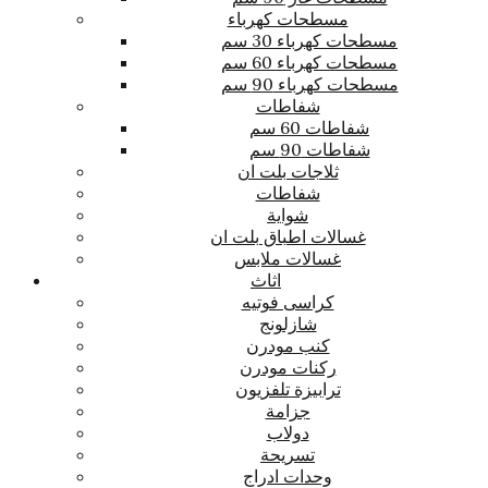
مسطحات كهرباء
مسطحات كهرباء 30 سم
مسطحات كهرباء 60 سم
مسطحات كهرباء 90 سم
شفاطات
شفاطات 60 سم
شفاطات 90 سم
ثلاجات بلت ان
شفاطات
شواية
غسالات اطباق بلت ان
غسالات ملابس
اثاث
كراسى فوتيه
شازلونج
كنب مودرن
ركنات مودرن
ترابيزة تلفزيون
جزامة
دولاب
تسريحة
وحدات ادراج