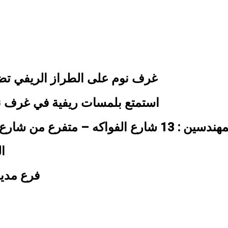
غرف نوم على الطراز الريفي تضفي 
استمتع بلمسات ريفية في غرف نو
– متفرع من شارع الشيخ صالح موسى – البطل احمد عبد العزيز
التل
فرع مدين