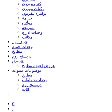
كنب مودرن
ركنات مودرن
ترابيزة تلفزيون
جزامة
دولاب
تسريحة
وحدات ادراج
مكاتب
غرف نوم
وحدات حمام
مطابخ
دريسنج روم
عروض
عروض اجهزة مطابخ
موضوعات متنوعة
مطابخ
وحدات حمامات
دريسنج روم
اثاث
0