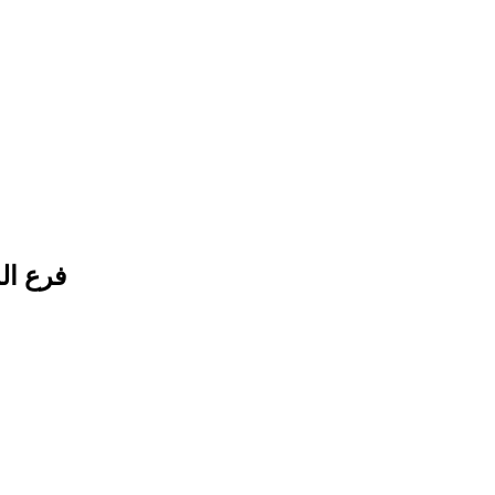
فرع المهندسين : 13 شارع الفواكه 