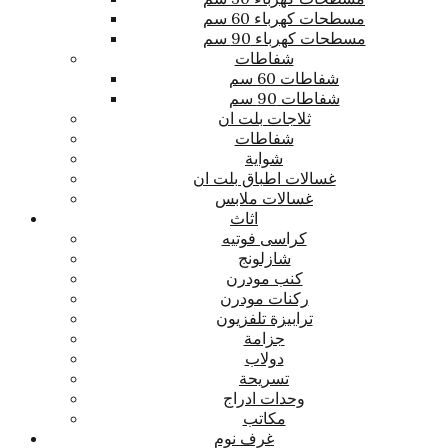
مسطحات كهرباء 60 سم
مسطحات كهرباء 90 سم
شفاطات
شفاطات 60 سم
شفاطات 90 سم
ثلاجات بلت ان
شفاطات
شواية
غسالات اطباق بلت ان
غسالات ملابس
اثاث
كراسى فوتيه
شازلونج
كنب مودرن
ركنات مودرن
ترابيزة تلفزيون
جزامة
دولاب
تسريحة
وحدات ادراج
مكاتب
غرف نوم