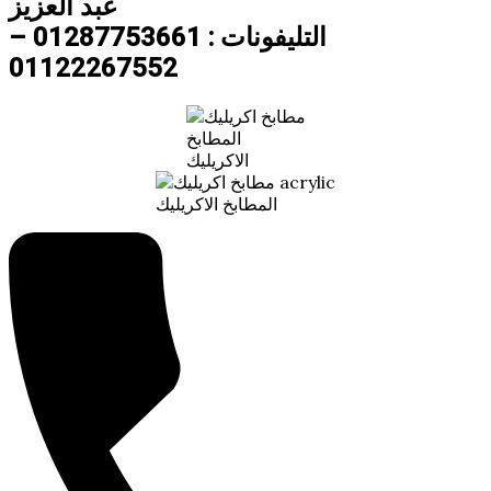
عبد العزيز
التليفونات : 01287753661 –
01122267552
المطابخ
الاكريليك
المطابخ الاكريليك