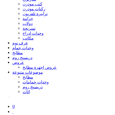
كنب مودرن
ركنات مودرن
ترابيزة تلفزيون
جزامة
دولاب
تسريحة
وحدات ادراج
مكاتب
غرف نوم
وحدات حمام
مطابخ
دريسنج روم
عروض
عروض اجهزة مطابخ
موضوعات متنوعة
مطابخ
وحدات حمامات
دريسنج روم
اثاث
0