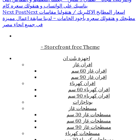
يناسبك على الواتساب و هنقولك سعره كام
اسعار المطابخ الاكليريك / هتقولنا مقاسات
Next
Next Post
مطبخك و هنقولك سعره بأجود الخامات – لدينا سابقة اعمال مميزة
فى جميع انحاء مصر
- Storefront free Theme
اجهزة بلت ان
افران غاز
افران غاز 60 سم
افران غاز 90 سم
افران كهرباء
افران كهرباء 60 سم
افران كهرباء 90 سم
بوتاجازات
مسطحات غاز
مسطحات غاز 30 سم
مسطحات غاز 60 سم
مسطحات غاز 90 سم
مسطحات كهرباء
مسطحات كهرباء 30 سم