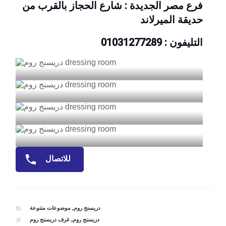
فرع مصر الجديدة : شارع الحجاز بالقرب من
حديقة الميرلاند
التليفون : 01031277289
للاتصال
CATEGORIES
دريسنج روم
,
موضوعات متنوعة
TAGS
دريسنج روم
,
غرف دريسنج روم