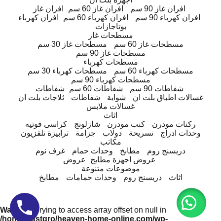
افران غاز 90 سم
افران غاز 60 سم
افران غاز
افران كهرباء 90 سم
افران كهرباء 60 سم
افران كهرباء
بوتاجازات
مسطحات غاز
مسطحات غاز 60 سم
مسطحات غاز 30 سم
مسطحات غاز 90 سم
مسطحات كهرباء
مسطحات كهرباء 60 سم
مسطحات كهرباء 30 سم
مسطحات كهرباء 90 سم
شفاطات 90 سم
شفاطات 60 سم
شفاطات
غسالات اطباق بلت ان
شواية
شفاطات
ثلاجات بلت ان
غسالات ملابس
اثاث
ركنات مودرن
كنب مودرن
شازلونج
كراسى فوتيه
وحدات ادراج
تسريحة
دولاب
جزامة
ترابيزة تلفزيون
مكاتب
دريسنج روم
مطابخ
وحدات حمام
غرف نوم
عروض اجهزة مطابخ
عروض
موضوعات متنوعة
اثاث
دريسنج روم
وحدات حمامات
مطابخ
Warning
: Trying to access array offset on null in
/home/trustgro/heaven-home-online.com/wp-