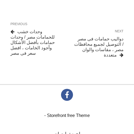
تصفّح
Previous
PREVIOUS
المقالات
Post
Next
وحدات خشب
NEXT
Post
للحمامات مصر / وحدات
دواليب حمامات فى مصر
حمامات بأفضل الأشكال
/ التوصيل لجميع محافظات
وأجود الخامات ، افضل
مصر ، مقاسات والوان
سعر فى مصر
متعددة
- Storefront free Theme
اجهزة بلت ان