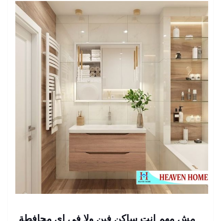
مش مهم انت ساكن فين ولا فى اى محافطة