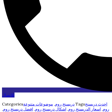
للاتصال
احدث دريسنج
Tags
دريسنج روم
,
موضوعات متنوعة
Categories
روم
,
اسعار الدريسنج روم
,
اشكال دريسنج روم
,
افضل دريسنج روم
,