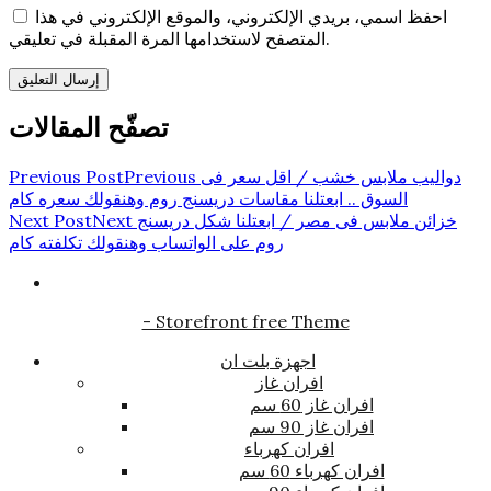
احفظ اسمي، بريدي الإلكتروني، والموقع الإلكتروني في هذا
المتصفح لاستخدامها المرة المقبلة في تعليقي.
تصفّح المقالات
دواليب ملابس خشب / اقل سعر فى
Previous
Previous Post
السوق .. ابعتلنا مقاسات دريسنج روم وهنقولك سعره كام
خزائن ملابس فى مصر / ابعتلنا شكل دريسنج
Next
Next Post
روم على الواتساب وهنقولك تكلفته كام
- Storefront free Theme
اجهزة بلت ان
افران غاز
افران غاز 60 سم
افران غاز 90 سم
افران كهرباء
افران كهرباء 60 سم