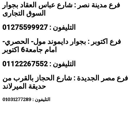
فرع مدينة نصر : شارع عباس العقاد بجوار
السوق التجارى
التليفون : 01275599927
فرع اكتوبر : بجوار دايموند مول- الحصري-
امام جامعة6 اكتوبر
التليفون : 01122267552
فرع مصر الجديدة : شارع الحجاز بالقرب من
حديقة الميرلاند
التليفون : 01031277289