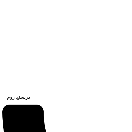
دريسنج روم