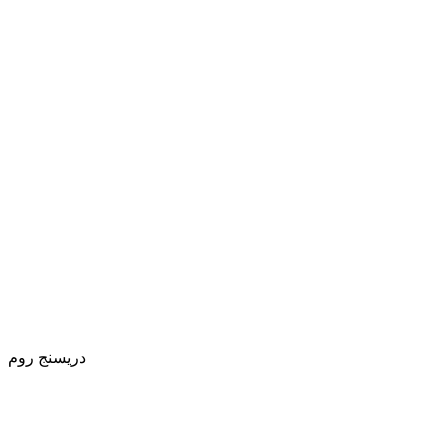
دريسنج روم