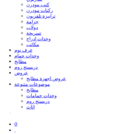
كنب مودرن
ركنات مودرن
ترابيزة تلفزيون
جزامة
دولاب
تسريحة
وحدات ادراج
مكاتب
غرف نوم
وحدات حمام
مطابخ
دريسنج روم
عروض
عروض اجهزة مطابخ
موضوعات متنوعة
مطابخ
وحدات حمامات
دريسنج روم
اثاث
0