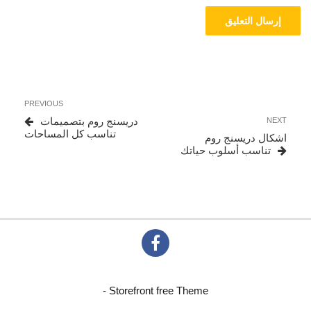
تصفّح
Previous
PREVIOUS
المقالات
Post
Next
دريسنج روم بتصميمات
NEXT
Post
تناسب كل المساحات
اشكال دريسنج روم
تناسب أسلوب حياتك
- Storefront free Theme