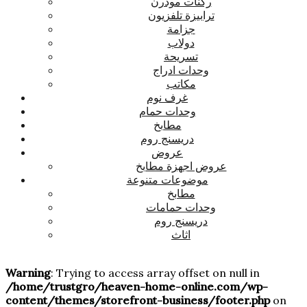
ركنات مودرن
ترابيزة تلفزيون
جزامة
دولاب
تسريحة
وحدات ادراج
مكاتب
غرف نوم
وحدات حمام
مطابخ
دريسنج روم
عروض
عروض اجهزة مطابخ
موضوعات متنوعة
مطابخ
وحدات حمامات
دريسنج روم
اثاث
Warning
: Trying to access array offset on null in
/home/trustgro/heaven-home-online.com/wp-
content/themes/storefront-business/footer.php
on