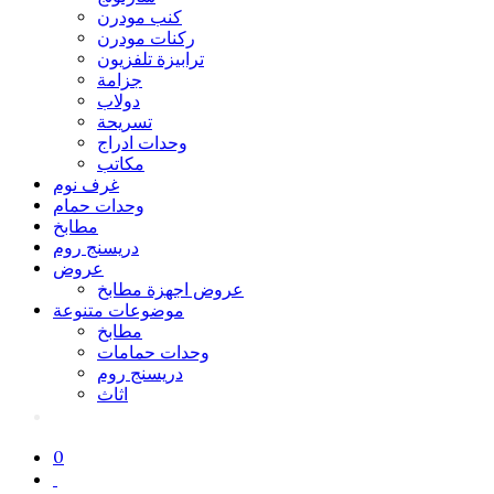
كنب مودرن
ركنات مودرن
ترابيزة تلفزيون
جزامة
دولاب
تسريحة
وحدات ادراج
مكاتب
غرف نوم
وحدات حمام
مطابخ
دريسنج روم
عروض
عروض اجهزة مطابخ
موضوعات متنوعة
مطابخ
وحدات حمامات
دريسنج روم
اثاث
0