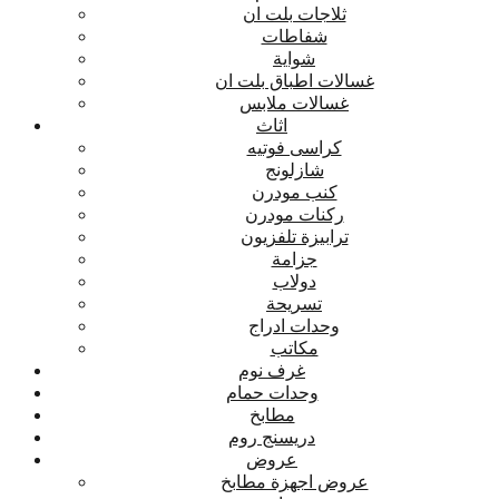
ثلاجات بلت ان
شفاطات
شواية
غسالات اطباق بلت ان
غسالات ملابس
اثاث
كراسى فوتيه
شازلونج
كنب مودرن
ركنات مودرن
ترابيزة تلفزيون
جزامة
دولاب
تسريحة
وحدات ادراج
مكاتب
غرف نوم
وحدات حمام
مطابخ
دريسنج روم
عروض
عروض اجهزة مطابخ