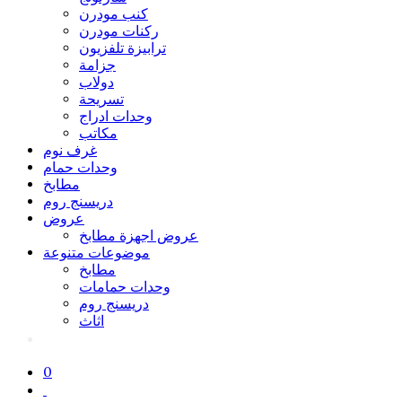
كنب مودرن
ركنات مودرن
ترابيزة تلفزيون
جزامة
دولاب
تسريحة
وحدات ادراج
مكاتب
غرف نوم
وحدات حمام
مطابخ
دريسنج روم
عروض
عروض اجهزة مطابخ
موضوعات متنوعة
مطابخ
وحدات حمامات
دريسنج روم
اثاث
0