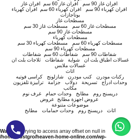
افران غاز 90 سم
افران غاز 60 سم
افران غاز
افران كهرباء 90 سم
افران كهرباء 60 سم
افران كهرباء
بوتاجازات
مسطحات غاز
مسطحات غاز 60 سم
مسطحات غاز 30 سم
مسطحات غاز 90 سم
مسطحات كهرباء
مسطحات كهرباء 60 سم
مسطحات كهرباء 30 سم
مسطحات كهرباء 90 سم
شفاطات 90 سم
شفاطات 60 سم
شفاطات
غسالات اطباق بلت ان
شواية
شفاطات
ثلاجات بلت ان
غسالات ملابس
اثاث
ركنات مودرن
كنب مودرن
شازلونج
كراسى فوتيه
وحدات ادراج
تسريحة
دولاب
جزامة
ترابيزة تلفزيون
مكاتب
دريسنج روم
مطابخ
وحدات حمام
غرف نوم
عروض اجهزة مطابخ
عروض
موضوعات متنوعة
اثاث
دريسنج روم
وحدات حمامات
مطابخ
Warning
: Trying to access array offset on null in
/home/trustgro/heaven-home-online.com/wp-