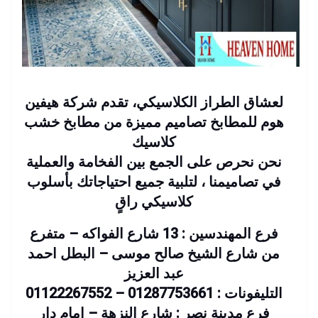
لعشاق الطراز الكلاسيكي، تقدم شركة هيفين
هوم للمطابخ تصاميم مميزة من مطابخ خشب
كلاسيك
نحن نحرص على الجمع بين الفخامة والعملية
في تصاميمنا ، لتلبية جميع احتياجاتك بأسلوب
كلاسيكي راقٍ
فرع المهندسين : 13 شارع الفواكه – متفرع
من شارع الشيخ صالح موسى – البطل احمد
عبد العزيز
التليفونات : 01287753661 – 01122267552
فرع مدينة نصر : شارع النزهة – امام دار