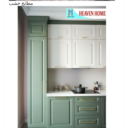
مطابخ خشب