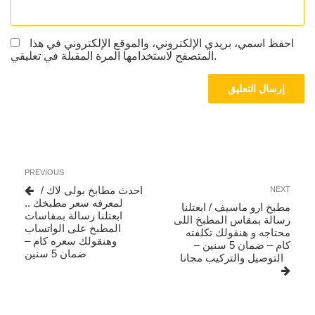
احفظ اسمي، بريدي الإلكتروني، والموقع الإلكتروني في هذا
المتصفح لاستخدامها المرة المقبلة في تعليقي.
تصفّح
Previous
PREVIOUS
المقالات
Post
Next
احدث مطابخ بولى لاك /
NEXT
Post
لمعرفه سعر مطبخك ..
مطبخ ارو ماسيف / ابعتلنا
ابعتلنا رسالة بمقاسات
رسالة بمقاس المطبخ اللى
المطبخ على الواتساب
محتاجه و هنقولك تكلفته
وهنقولك سعره كام –
كام – ضمان 5 سنين –
ضمان 5 سنين
التوصيل والتركيب مجانا