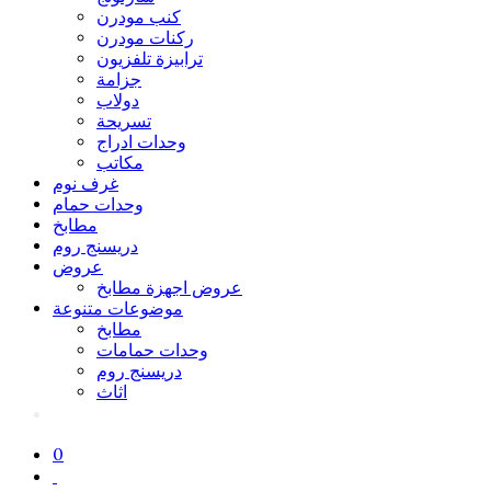
كنب مودرن
ركنات مودرن
ترابيزة تلفزيون
جزامة
دولاب
تسريحة
وحدات ادراج
مكاتب
غرف نوم
وحدات حمام
مطابخ
دريسنج روم
عروض
عروض اجهزة مطابخ
موضوعات متنوعة
مطابخ
وحدات حمامات
دريسنج روم
اثاث
0