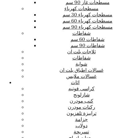
مسطحات غاز 90 سم
مسطحات كهرباء
مسطحات كهرباء 30 سم
مسطحات كهرباء 60 سم
مسطحات كهرباء 90 سم
شفاطات
شفاطات 60 سم
شفاطات 90 سم
ثلاجات بلت ان
شفاطات
شواية
غسالات اطباق بلت ان
غسالات ملابس
اثاث
كراسى فوتيه
شازلونج
كنب مودرن
ركنات مودرن
ترابيزة تلفزيون
جزامة
دولاب
تسريحة
وحدات ادراج