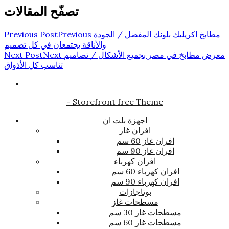
تصفّح المقالات
مطابخ اكريليك بلونك المفضل / الجودة
Previous
Previous Post
والأناقة يجتمعان في كل تصميم
معرض مطابخ في مصر بجميع الأشكال / تصاميم
Next
Next Post
تناسب كل الأذواق
- Storefront free Theme
اجهزة بلت ان
افران غاز
افران غاز 60 سم
افران غاز 90 سم
افران كهرباء
افران كهرباء 60 سم
افران كهرباء 90 سم
بوتاجازات
مسطحات غاز
مسطحات غاز 30 سم
مسطحات غاز 60 سم