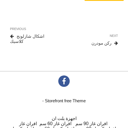
تصفّح
Previous
PREVIOUS
المقالات
Post
Next
اشكال شازلونج
NEXT
Post
كلاسيك
ركن مودرن
- Storefront free Theme
اجهزة بلت ان
افران غاز 90 سم
افران غاز 60 سم
افران غاز