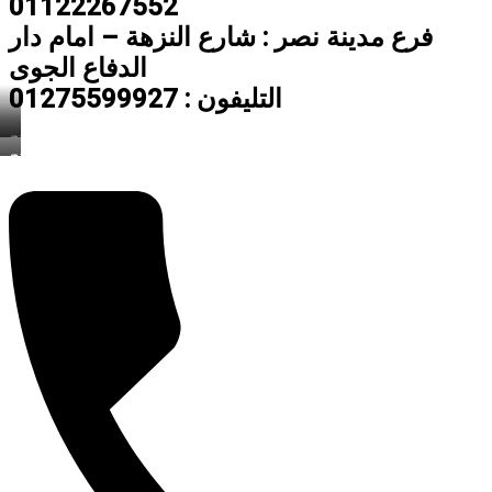
01122267552
فرع مدينة نصر : شارع النزهة – امام دار
الدفاع الجوى
التليفون : 01275599927
دريسنج
روم
دريسنج
روم