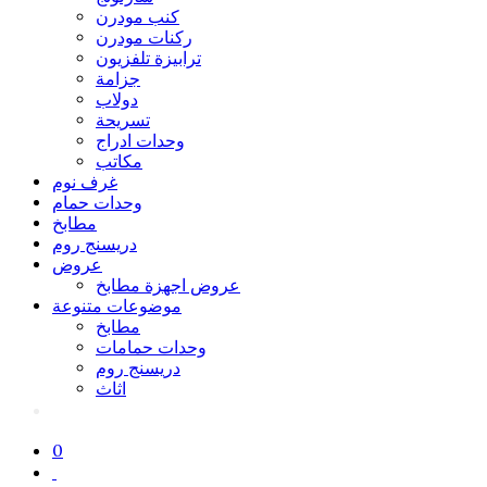
كنب مودرن
ركنات مودرن
ترابيزة تلفزيون
جزامة
دولاب
تسريحة
وحدات ادراج
مكاتب
غرف نوم
وحدات حمام
مطابخ
دريسنج روم
عروض
عروض اجهزة مطابخ
موضوعات متنوعة
مطابخ
وحدات حمامات
دريسنج روم
اثاث
0