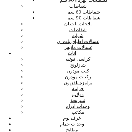
شفاطات
شفاطات 60 سم
شفاطات 90 سم
ثلاجات بلت ان
شفاطات
شواية
غسالات اطباق بلت ان
غسالات ملابس
اثاث
كراسى فوتيه
شازلونج
كنب مودرن
ركنات مودرن
ترابيزة تلفزيون
جزامة
دولاب
تسريحة
وحدات ادراج
مكاتب
غرف نوم
وحدات حمام
مطابخ