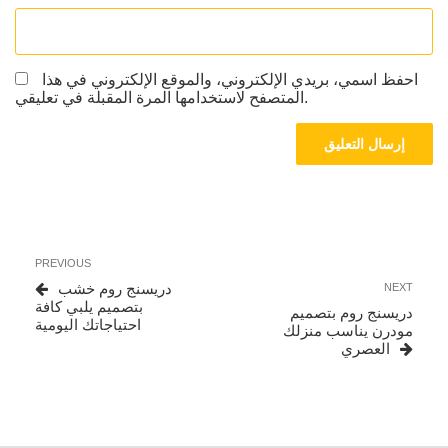
احفظ اسمي، بريدي الإلكتروني، والموقع الإلكتروني في هذا
المتصفح لاستخدامها المرة المقبلة في تعليقي.
تصفّح
Previous
PREVIOUS
المقالات
Post
Next
دريسنج روم خشب
NEXT
Post
بتصميم يلبي كافة
دريسنج روم بتصميم
احتياجاتك اليومية
مودرن يناسب منزلك
العصري