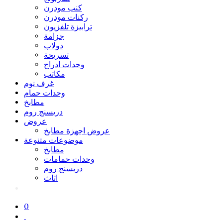
كنب مودرن
ركنات مودرن
ترابيزة تلفزيون
جزامة
دولاب
تسريحة
وحدات ادراج
مكاتب
غرف نوم
وحدات حمام
مطابخ
دريسنج روم
عروض
عروض اجهزة مطابخ
موضوعات متنوعة
مطابخ
وحدات حمامات
دريسنج روم
اثاث
0