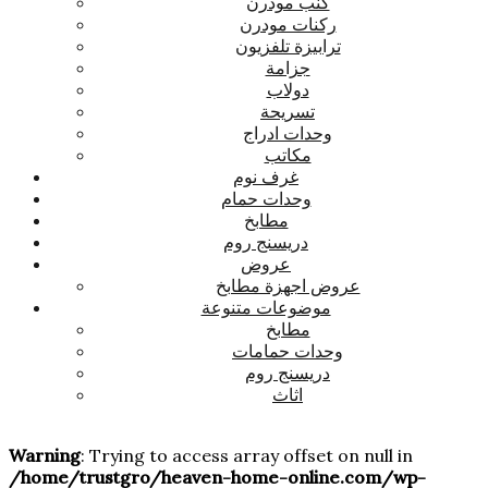
كنب مودرن
ركنات مودرن
ترابيزة تلفزيون
جزامة
دولاب
تسريحة
وحدات ادراج
مكاتب
غرف نوم
وحدات حمام
مطابخ
دريسنج روم
عروض
عروض اجهزة مطابخ
موضوعات متنوعة
مطابخ
وحدات حمامات
دريسنج روم
اثاث
Warning
: Trying to access array offset on null in
/home/trustgro/heaven-home-online.com/wp-