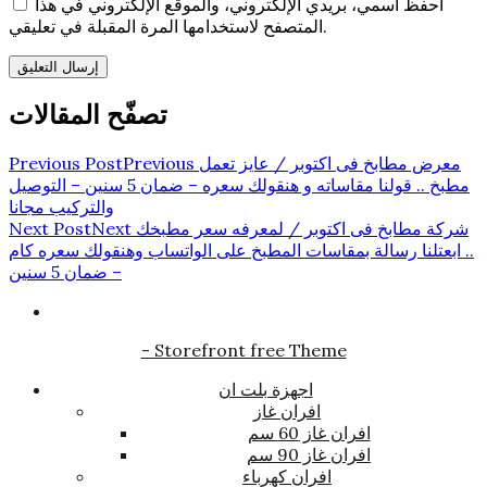
احفظ اسمي، بريدي الإلكتروني، والموقع الإلكتروني في هذا
المتصفح لاستخدامها المرة المقبلة في تعليقي.
تصفّح المقالات
معرض مطابخ فى اكتوبر / عايز تعمل
Previous
Previous Post
مطبخ .. قولنا مقاساته و هنقولك سعره – ضمان 5 سنين – التوصيل
والتركيب مجانا
شركة مطابخ فى اكتوبر / لمعرفه سعر مطبخك
Next
Next Post
.. ابعتلنا رسالة بمقاسات المطبخ على الواتساب وهنقولك سعره كام
– ضمان 5 سنين
- Storefront free Theme
اجهزة بلت ان
افران غاز
افران غاز 60 سم
افران غاز 90 سم
افران كهرباء