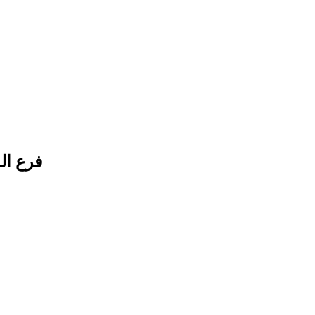
فرع المهندسين : 13 شارع الفواكه 