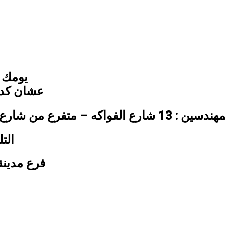
يومك 
عشان كدة 
– متفرع من شارع الشيخ صالح موسى – البطل احمد عبد العزيز
التليفو
فرع مدينة