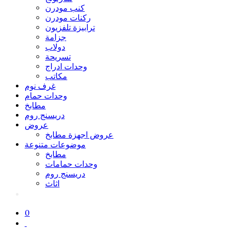
كنب مودرن
ركنات مودرن
ترابيزة تلفزيون
جزامة
دولاب
تسريحة
وحدات ادراج
مكاتب
غرف نوم
وحدات حمام
مطابخ
دريسنج روم
عروض
عروض اجهزة مطابخ
موضوعات متنوعة
مطابخ
وحدات حمامات
دريسنج روم
اثاث
0