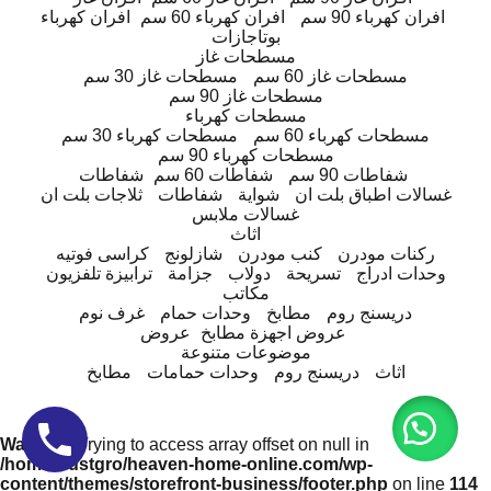
افران كهرباء 90 سم
افران كهرباء 60 سم
افران كهرباء
بوتاجازات
مسطحات غاز
مسطحات غاز 60 سم
مسطحات غاز 30 سم
مسطحات غاز 90 سم
مسطحات كهرباء
مسطحات كهرباء 60 سم
مسطحات كهرباء 30 سم
مسطحات كهرباء 90 سم
شفاطات 90 سم
شفاطات 60 سم
شفاطات
غسالات اطباق بلت ان
شواية
شفاطات
ثلاجات بلت ان
غسالات ملابس
اثاث
ركنات مودرن
كنب مودرن
شازلونج
كراسى فوتيه
وحدات ادراج
تسريحة
دولاب
جزامة
ترابيزة تلفزيون
مكاتب
دريسنج روم
مطابخ
وحدات حمام
غرف نوم
عروض اجهزة مطابخ
عروض
موضوعات متنوعة
اثاث
دريسنج روم
وحدات حمامات
مطابخ
Warning
: Trying to access array offset on null in
/home/trustgro/heaven-home-online.com/wp-
content/themes/storefront-business/footer.php
on line
114