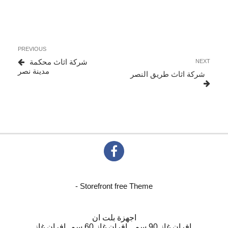
تصفّح
Previous
PREVIOUS
المقالات
Post
Next
شركة اثاث محكمة
NEXT
Post
مدينة نصر
شركة اثاث طريق النصر
- Storefront free Theme
اجهزة بلت ان
افران غاز 90 سم
افران غاز 60 سم
افران غاز