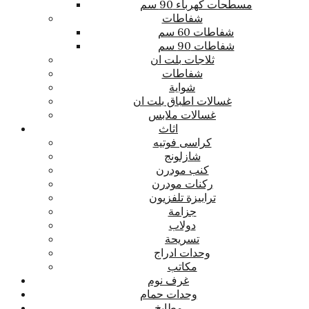
مسطحات كهرباء 90 سم
شفاطات
شفاطات 60 سم
شفاطات 90 سم
ثلاجات بلت ان
شفاطات
شواية
غسالات اطباق بلت ان
غسالات ملابس
اثاث
كراسى فوتيه
شازلونج
كنب مودرن
ركنات مودرن
ترابيزة تلفزيون
جزامة
دولاب
تسريحة
وحدات ادراج
مكاتب
غرف نوم
وحدات حمام
مطابخ