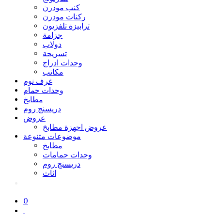
كنب مودرن
ركنات مودرن
ترابيزة تلفزيون
جزامة
دولاب
تسريحة
وحدات ادراج
مكاتب
غرف نوم
وحدات حمام
مطابخ
دريسنج روم
عروض
عروض اجهزة مطابخ
موضوعات متنوعة
مطابخ
وحدات حمامات
دريسنج روم
اثاث
0