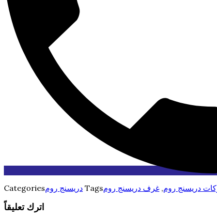
ات دريسنج روم
,
غرف دريسنج روم
Tags
دريسنج روم
Categories
اترك تعليقاً