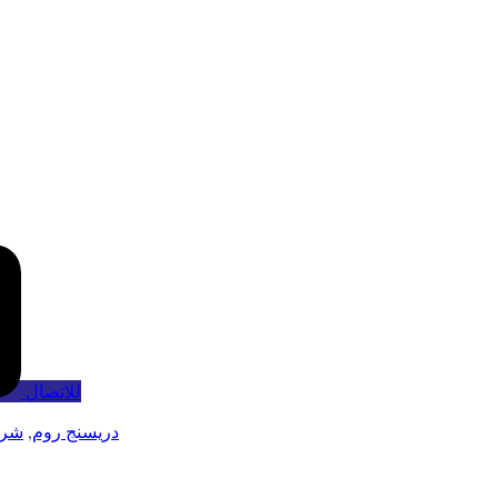
للاتصال
دريسنج روم
,
شرك