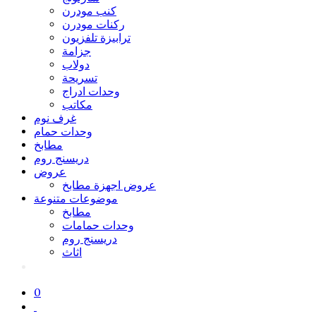
كنب مودرن
ركنات مودرن
ترابيزة تلفزيون
جزامة
دولاب
تسريحة
وحدات ادراج
مكاتب
غرف نوم
وحدات حمام
مطابخ
دريسنج روم
عروض
عروض اجهزة مطابخ
موضوعات متنوعة
مطابخ
وحدات حمامات
دريسنج روم
اثاث
0