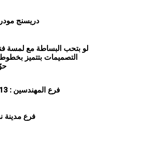
دريسنج مودرن
لو بتحب البساطة مع لمسة فن
التصميمات بتتميز بخطوط 
حو
فرع المهندسين : 13 شارع الفواكه – متفرع من شارع الشيخ صالح
فرع مدينة ن