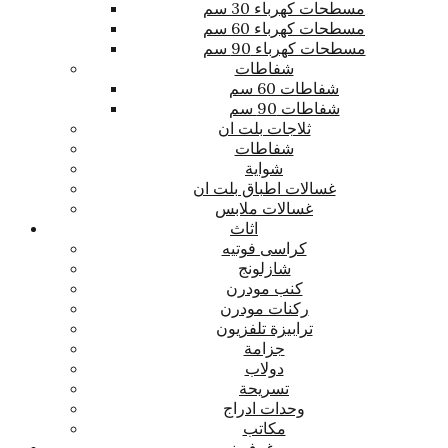
مسطحات كهرباء 30 سم
مسطحات كهرباء 60 سم
مسطحات كهرباء 90 سم
شفاطات
شفاطات 60 سم
شفاطات 90 سم
ثلاجات بلت ان
شفاطات
شواية
غسالات اطباق بلت ان
غسالات ملابس
اثاث
كراسى فوتيه
شازلونج
كنب مودرن
ركنات مودرن
ترابيزة تلفزيون
جزامة
دولاب
تسريحة
وحدات ادراج
مكاتب
غرف نوم