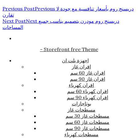
دريسنج روم بأسعار تنافسية مع جودة لا
Previous
Previous Post
تقارن
دريسنج روم مودرن بتصميم يناسب جميع
Next
Next Post
المساحات
- Storefront free Theme
اجهزة بلت ان
افران غاز
افران غاز 60 سم
افران غاز 90 سم
افران كهرباء
افران كهرباء 60 سم
افران كهرباء 90 سم
بوتاجازات
مسطحات غاز
مسطحات غاز 30 سم
مسطحات غاز 60 سم
مسطحات غاز 90 سم
مسطحات كهرباء