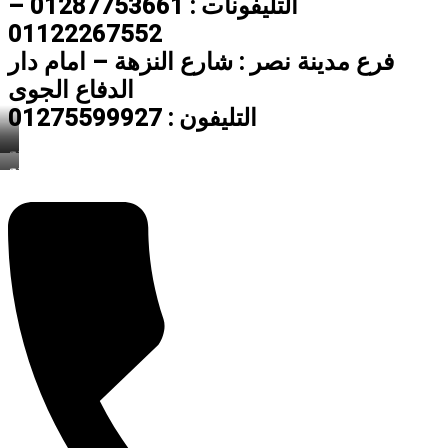
التليفونات : 01287753661 –
01122267552
فرع مدينة نصر : شارع النزهة – امام دار
الدفاع الجوى
التليفون : 01275599927
دريسنج
روم
دريسنج
روم