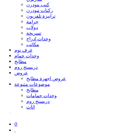
كنب مودرن
ركنات مودرن
ترابيزة تلفزيون
جزامة
دولاب
تسريحة
وحدات ادراج
مكاتب
غرف نوم
وحدات حمام
مطابخ
دريسنج روم
عروض
عروض اجهزة مطابخ
موضوعات متنوعة
مطابخ
وحدات حمامات
دريسنج روم
اثاث
0