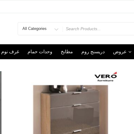
Search
for
عروض
دريسنج روم
مطابخ
وحدات حمام
غرف نوم