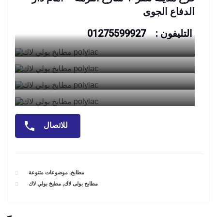
الدفاع الجوى
التليفون : 01275599927
للاتصال
CATEGORIES
مطابخ
,
موضوعات متنوعة
TAGS
مطابخ بولى لاك
,
مطبخ بولي لاك