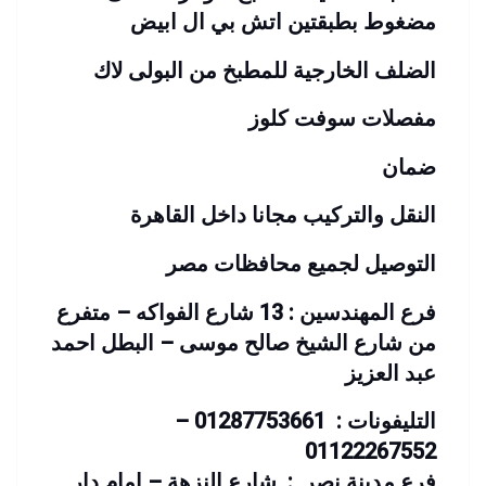
مضغوط بطبقتين اتش بي ال ابيض
الضلف الخارجية للمطبخ من البولى لاك
مفصلات سوفت كلوز
ضمان
النقل والتركيب مجانا داخل القاهرة
التوصيل لجميع محافظات مصر
فرع المهندسين : 13 شارع الفواكه – متفرع
من شارع الشيخ صالح موسى – البطل احمد
عبد العزيز
التليفونات : 01287753661 –
01122267552
فرع مدينة نصر : شارع النزهة – امام دار