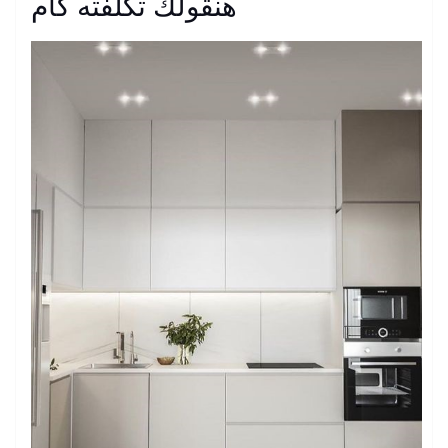
هنقولك تكلفته كام