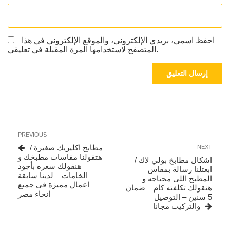
احفظ اسمي، بريدي الإلكتروني، والموقع الإلكتروني في هذا
المتصفح لاستخدامها المرة المقبلة في تعليقي.
تصفّح
Previous
PREVIOUS
المقالات
Post
Next
مطابخ اكليريك صغيرة /
NEXT
Post
هتقولنا مقاسات مطبخك و
اشكال مطابخ بولي لاك /
هنقولك سعره بأجود
ابعتلنا رسالة بمقاس
الخامات – لدينا سابقة
المطبخ اللى محتاجه و
اعمال مميزة فى جميع
هنقولك تكلفته كام – ضمان
انحاء مصر
5 سنين – التوصيل
والتركيب مجانا