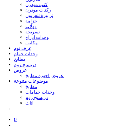
كنب مودرن
ركنات مودرن
ترابيزة تلفزيون
جزامة
دولاب
تسريحة
وحدات ادراج
مكاتب
غرف نوم
وحدات حمام
مطابخ
دريسنج روم
عروض
عروض اجهزة مطابخ
موضوعات متنوعة
مطابخ
وحدات حمامات
دريسنج روم
اثاث
0