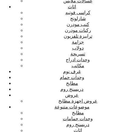
غسالات ملابس
اثاث
كراسى فوتيه
شازلونج
كنب مودرن
ركنات مودرن
ترابيزة تلفزيون
جزامة
دولاب
تسريحة
وحدات ادراج
مكاتب
غرف نوم
وحدات حمام
مطابخ
دريسنج روم
عروض
عروض اجهزة مطابخ
موضوعات متنوعة
مطابخ
وحدات حمامات
دريسنج روم
اثاث