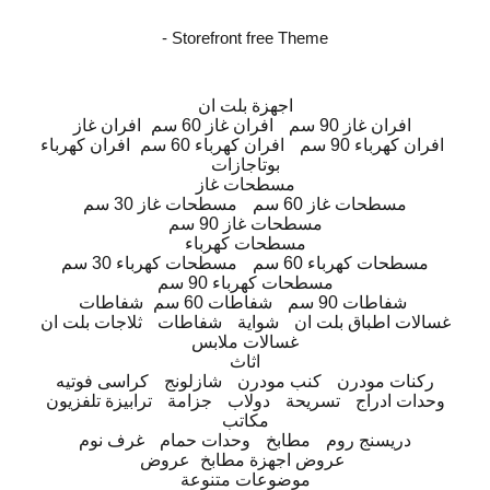
- Storefront free Theme
اجهزة بلت ان
افران غاز 90 سم
افران غاز 60 سم
افران غاز
افران كهرباء 90 سم
افران كهرباء 60 سم
افران كهرباء
بوتاجازات
مسطحات غاز
مسطحات غاز 60 سم
مسطحات غاز 30 سم
مسطحات غاز 90 سم
مسطحات كهرباء
مسطحات كهرباء 60 سم
مسطحات كهرباء 30 سم
مسطحات كهرباء 90 سم
شفاطات 90 سم
شفاطات 60 سم
شفاطات
غسالات اطباق بلت ان
شواية
شفاطات
ثلاجات بلت ان
غسالات ملابس
اثاث
ركنات مودرن
كنب مودرن
شازلونج
كراسى فوتيه
وحدات ادراج
تسريحة
دولاب
جزامة
ترابيزة تلفزيون
مكاتب
دريسنج روم
مطابخ
وحدات حمام
غرف نوم
عروض اجهزة مطابخ
عروض
موضوعات متنوعة