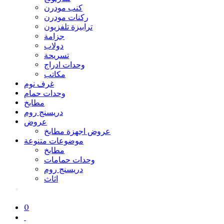
كنب مودرن
ركنات مودرن
ترابيزة تلفزيون
جزامة
دولاب
تسريحة
وحدات ادراج
مكاتب
غرف نوم
وحدات حمام
مطابخ
دريسنج روم
عروض
عروض اجهزة مطابخ
موضوعات متنوعة
مطابخ
وحدات حمامات
دريسنج روم
اثاث
0