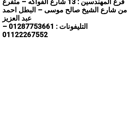
فرع المهندسين : 13 شارع الفواكه – متفرع
من شارع الشيخ صالح موسى – البطل احمد
عبد العزيز
التليفونات : 01287753661 –
01122267552