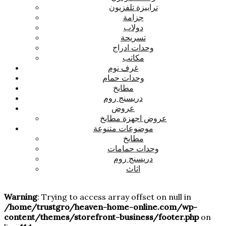
ترابيزة تلفزيون
جزامة
دولاب
تسريحة
وحدات ادراج
مكاتب
غرف نوم
وحدات حمام
مطابخ
دريسنج روم
عروض
عروض اجهزة مطابخ
موضوعات متنوعة
مطابخ
وحدات حمامات
دريسنج روم
اثاث
Warning
: Trying to access array offset on null in
/home/trustgro/heaven-home-online.com/wp-
content/themes/storefront-business/footer.php
on