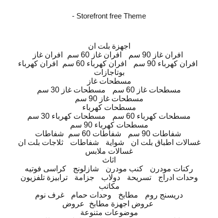
- Storefront free Theme
اجهزة بلت ان
افران غاز 90 سم
افران غاز 60 سم
افران غاز
افران كهرباء 90 سم
افران كهرباء 60 سم
افران كهرباء
بوتاجازات
مسطحات غاز
مسطحات غاز 60 سم
مسطحات غاز 30 سم
مسطحات غاز 90 سم
مسطحات كهرباء
مسطحات كهرباء 60 سم
مسطحات كهرباء 30 سم
مسطحات كهرباء 90 سم
شفاطات 90 سم
شفاطات 60 سم
شفاطات
غسالات اطباق بلت ان
شواية
شفاطات
ثلاجات بلت ان
غسالات ملابس
اثاث
ركنات مودرن
كنب مودرن
شازلونج
كراسى فوتيه
وحدات ادراج
تسريحة
دولاب
جزامة
ترابيزة تلفزيون
مكاتب
دريسنج روم
مطابخ
وحدات حمام
غرف نوم
عروض اجهزة مطابخ
عروض
موضوعات متنوعة