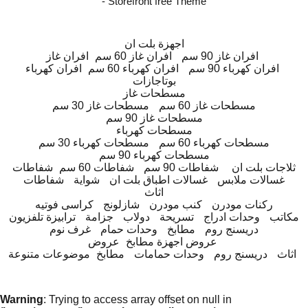
- Storefront free Theme
اجهزة بلت ان
افران غاز 90 سم
افران غاز 60 سم
افران غاز
افران كهرباء 90 سم
افران كهرباء 60 سم
افران كهرباء
بوتاجازات
مسطحات غاز
مسطحات غاز 60 سم
مسطحات غاز 30 سم
مسطحات غاز 90 سم
مسطحات كهرباء
مسطحات كهرباء 60 سم
مسطحات كهرباء 30 سم
مسطحات كهرباء 90 سم
ثلاجات بلت ان
شفاطات 90 سم
شفاطات 60 سم
شفاطات
غسالات ملابس
غسالات اطباق بلت ان
شواية
شفاطات
اثاث
ركنات مودرن
كنب مودرن
شازلونج
كراسى فوتيه
مكاتب
وحدات ادراج
تسريحة
دولاب
جزامة
ترابيزة تلفزيون
دريسنج روم
مطابخ
وحدات حمام
غرف نوم
عروض اجهزة مطابخ
عروض
اثاث
دريسنج روم
وحدات حمامات
مطابخ
موضوعات متنوعة
Warning
: Trying to access array offset on null in