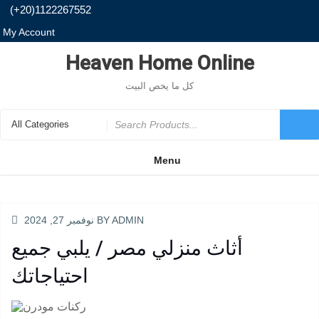
Skip
(+20)1122267552
to
content
My Account
Heaven Home Online
كل ما يخص البيت
Search
for
Menu
ADMIN
BY
نوفمبر 27, 2024
POSTED
ON
أثاث منزلي مصر / يلبي جميع
احتياجاتك